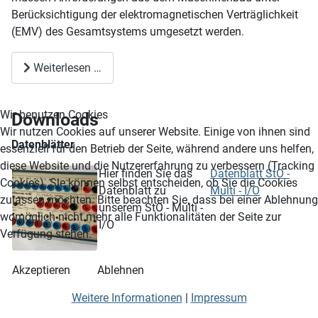
Berücksichtigung der elektromagnetischen Verträglichkeit
(EMV) des Gesamtsystems umgesetzt werden.
Weiterlesen …
Wir benutzen Cookies
Downloads
Wir nutzen Cookies auf unserer Website. Einige von ihnen sind
Datenblätter
essenziell für den Betrieb der Seite, während andere uns helfen,
diese Website und die Nutzererfahrung zu verbessern (Tracking
Hier finden Sie das
Datenblatt StO -
Cookies). Sie können selbst entscheiden, ob Sie die Cookies
Datenblatt zu
Multi - I/O
zulassen möchten. Bitte beachten Sie, dass bei einer Ablehnung
unserem StO - Multi -
womöglich nicht mehr alle Funktionalitäten der Seite zur
I/O
Verfügung stehen.
Akzeptieren
Ablehnen
Weitere Informationen
|
Impressum